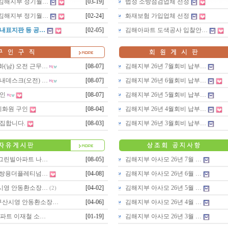
월 김해지부 정기월…
[03-19]
법정 소방점검업체 선정
월 김해지부 정기월…
[02-24]
화재보험 가입업체 선정
내표지판 등 공…
[02-05]
김해아파트 도색공사 입찰안…
(남) 오전 근무…
[08-07]
김해지부 26년 7월회비 납부…
내데스크(오전) …
[08-07]
김해지부 26년 6월회비 납부…
인
[08-07]
김해지부 26년 5월회비 납부…
미화원 구인
[08-04]
김해지부 26년 4월회비 납부…
집합니다.
[08-03]
김해지부 26년 3월회비 납부…
익그린빌아파트 나…
[08-05]
김해지부 아사모 26년 7월 …
계 쌍용더플레티넘…
[04-08]
김해지부 아사모 26년 6월 …
산시영 안동환소장…
[04-02]
김해지부 아사모 26년 5월 …
(2)
 구산시영 안동환소장…
[04-06]
김해지부 아사모 26년 4월 …
파트 이재철 소…
[01-19]
김해지부 아사모 26년 3월 …