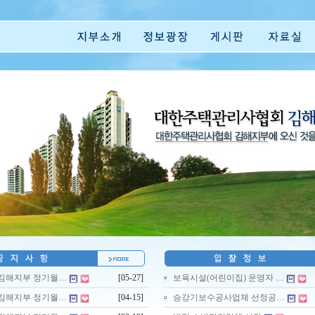
월 김해지부 정기월…
[05-27]
보육시설(어린이집) 운영자 …
월 김해지부 정기월…
[04-15]
승강기보수공사업체 선정공…