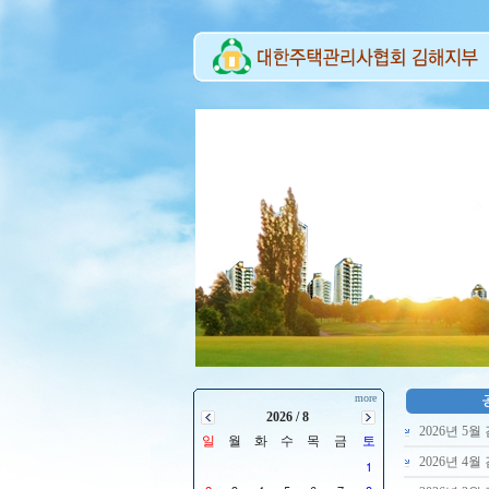
more
2026 / 8
2026년 5
일
월
화
수
목
금
토
2026년 4
1