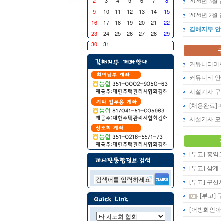
2
3
4
5
6
7
8
2026년 3
9
10
11
12
13
14
15
2026년 2
16
17
18
19
20
21
22
김해지부 안
23
24
25
26
27
28
29
30
31
커뮤니티미화
커뮤니티 안
시설기사 구
[채용완료]
시설기사 모
[부고] 홍
[부고] 삼
[부고] 구
[부고]
[어방화인아