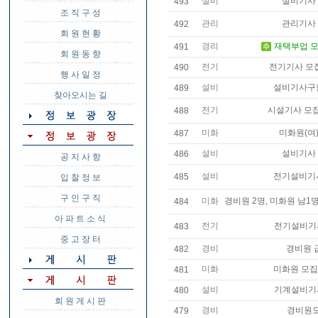
설비
설비기사
493
조 직 구 성
관리
관리기사
492
회 원 현 황
경리
재택부업 
491
회 원 동 향
전기
전기기사 모
490
행 사 일 정
설비
설비기사구
489
찾아오시는 길
전기
시설기사 모
488
미화
미화원(여)
487
설비
설비기사
486
공 지 사 항
설비
전기설비기
485
입 찰 정 보
구 인 구 직
미화
경비원 2명, 미화원 남1명
484
아 파 트 소 식
전기
전기설비기
483
중 고 장 터
경비
경비원 
482
미화
미화원 모
481
설비
기계설비기
480
회 원 게 시 판
경비
경비원
479