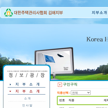
구인구직
직종선택 :
소 개
번호
직종
제
인 사 말