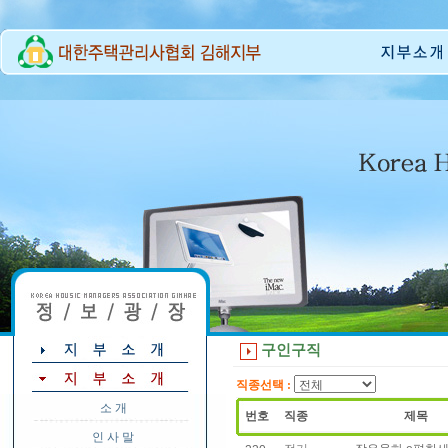
구인구직
직종선택 :
소 개
번호
직종
제목
인 사 말