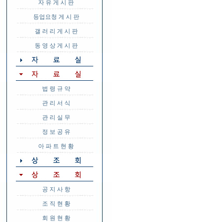
자 유 게 시 판
등업요청 게 시 판
갤 러 리 게 시 판
동 영 상 게 시 판
법 령 규 약
관 리 서 식
관 리 실 무
정 보 공 유
아 파 트 현 황
공 지 사 항
조 직 현 황
회 원 현 황