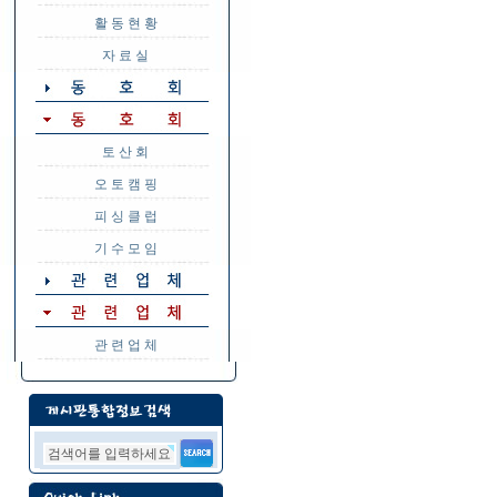
활 동 현 황
자 료 실
토 산 회
오 토 캠 핑
피 싱 클 럽
기 수 모 임
관 련 업 체