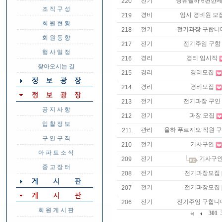
전기
장유율하 e편한
220
조 직 구 성
경비
임시 경비원 모
219
회 원 현 황
전기
전기과장 구합니
218
회 원 동 향
전기
전기주임 구함
217
행 사 일 정
경리
경리 임시직
216
찾아오시는 길
경리
경리모집
215
경리
경리모집
214
전기
전기과장 구인
213
공 지 사 항
전기
과장 모집
212
입 찰 정 보
관리
율하 푸르지오 직원 
211
구 인 구 직
전기
기사구인
210
아 파 트 소 식
전기
기사구
209
중 고 장 터
전기
전기과장모집
208
전기
전기과장모집
207
전기
전기주임 구합니
206
회 원 게 시 판
301