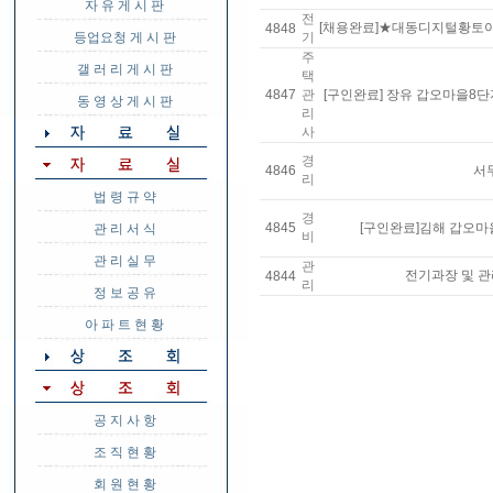
자 유 게 시 판
전
[채용완료]★대동디지털황토
4848
등업요청 게 시 판
기
주
갤 러 리 게 시 판
택
4847
관
[구인완료] 장유 갑오마을8
동 영 상 게 시 판
리
사
경
4846
서
리
법 령 규 약
경
4845
[구인완료]김해 갑오마
관 리 서 식
비
관 리 실 무
관
전기과장 및 관
4844
리
정 보 공 유
아 파 트 현 황
공 지 사 항
조 직 현 황
회 원 현 황