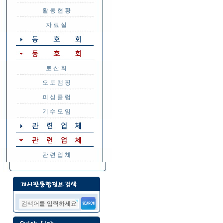
활 동 현 황
자 료 실
토 산 회
오 토 캠 핑
피 싱 클 럽
기 수 모 임
관 련 업 체