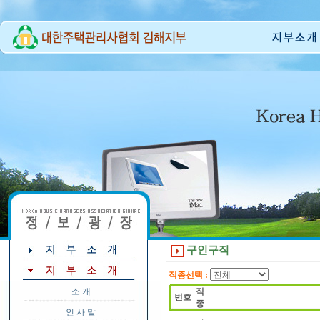
구인구직
직종선택 :
소 개
직
번호
종
인 사 말