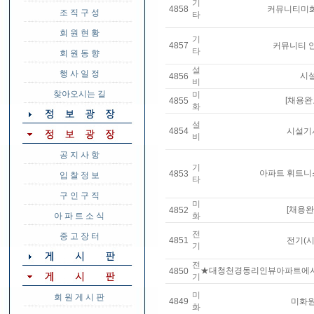
기
4858
커뮤니티미화
조 직 구 성
타
회 원 현 황
기
4857
커뮤니티 
타
회 원 동 향
설
행 사 일 정
시
4856
비
찾아오시는 길
미
[채용완
4855
화
설
4854
시설기
비
공 지 사 항
기
아파트 휘트니
4853
입 찰 정 보
타
구 인 구 직
미
[채용
4852
아 파 트 소 식
화
전
중 고 장 터
4851
전기(시
기
전
★대청천경동리인뷰아파트에서
4850
기
미
회 원 게 시 판
4849
미화원
화