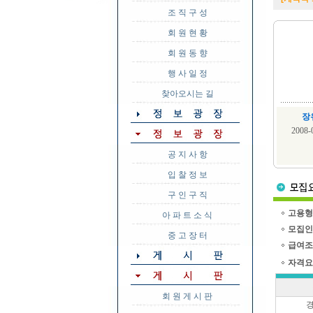
조 직 구 성
회 원 현 황
회 원 동 향
행 사 일 정
찾아오시는 길
장
2008
공 지 사 항
입 찰 정 보
구 인 구 직
고용형
아 파 트 소 식
모집인
중 고 장 터
급여조
자격요
회 원 게 시 판