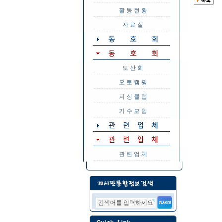
활 동 현 황
자 료 실
토 산 회
오 토 캠 핑
피 싱 클 럽
기 수 모 임
관 련 업 체