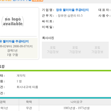
기 업 명 :
장유 젤미마을 주공6단지
대 표 자 :
근 무 지 :
- 장유면 삼문리 61-5
사 원 수 :
싸 이 트 :
이 메 일 :
회사사진
유 젤미마을 주공6단지
-09-02부터 2008-09-07까지
경력1년
1명 구함
태 :
계약직
원 :
1 명
건 :
회사내규에 따름
건 :
경력
학력
나이요구
경력1년
무관
1985년생 - 1975년생