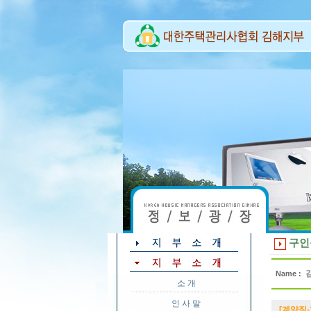
구인
Name :
소 개
인 사 말
[계약직-