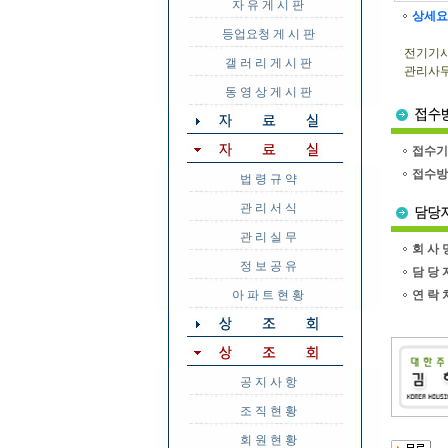
자 유 게 시 판
상세요
등업요청 게 시 판
전기기사
갤 러 리 게 시 판
관리사무
동 영 상 게 시 판
접수기
접수방
법 령 규 약
관 리 서 식
관 리 실 무
회 사 
정 보 공 유
담 당 
아 파 트 현 황
연 락 
공 지 사 항
조 직 현 황
회 원 현 황