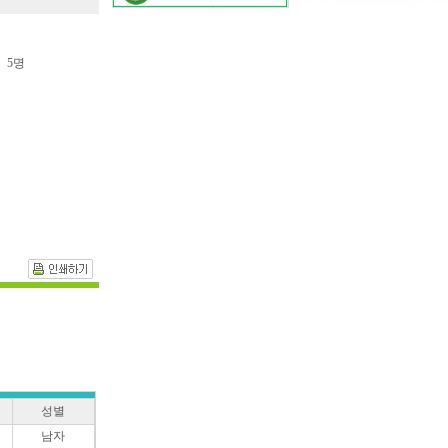
5명
성별
남자