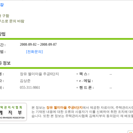
강
 구함
소로 문의 바람
2008-09-02 ~ 2008-09-07
간 :
법 :
[전화문의]
명 :
장유 젤미마을 주공6단지
팩 스 :
--
자 :
김상준
e - 메일 :
처 :
055-311-9861
핸 드 폰 :
--
본 정보는
장유 젤미마을 주공6단지
에서 제공한 자료이며, 주택관리
는 기재된 내용에 대한 오류와 사용자가 이를 신뢰하여 취한 조치에 대
습니다. 또한 본 정보는 주택관리사협회 김해지부의 동의없이 재 배포할