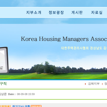
구직
김해지부
김상준
Date :
08-09-08 15:59
1명채용]
전기기사 구함