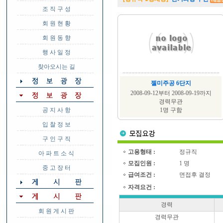
조 직 구 성
회 원 현 황
회 원 동 향
행 사 일 정
찾아오시는 길
젤미주공 6단지
2008-09-12부터 2008-09-19까지
경력무관
공 지 사 항
1명 구함
입 찰 정 보
구 인 구 직
고용형태 :
정규직
아 파 트 소 식
모집인원 :
1 명
중 고 장 터
급여조건 :
면접후 결정
자격요건 :
경력
회 원 게 시 판
경력무관