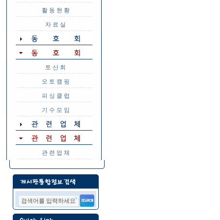
활 동 현 황
자 료 실
토 산 회
오 토 캠 핑
피 싱 클 럽
기 수 모 임
관 련 업 체