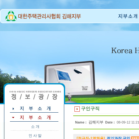
구인구직
김해지부
Name :
Date :
08-09-12 11:2
소 개
인 사 말
[정규직-1명채용]
전기과장 구인