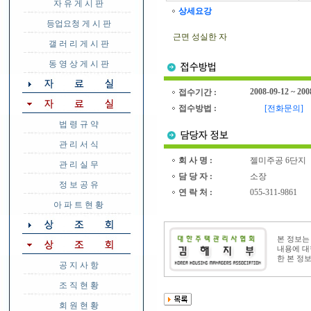
자 유 게 시 판
상세요강
등업요청 게 시 판
근면 성실한 자
갤 러 리 게 시 판
동 영 상 게 시 판
2008-09-12 ~ 200
접수기간 :
접수방법 :
[전화문의]
법 령 규 약
관 리 서 식
회 사 명 :
젤미주공 6단지
관 리 실 무
담 당 자 :
소장
정 보 공 유
연 락 처 :
055-311-9861
아 파 트 현 황
본 정보
내용에 대
한 본 정
공 지 사 항
조 직 현 황
회 원 현 황