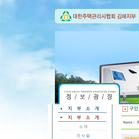
구인
Name :
소 개
인 사 말
[아르바