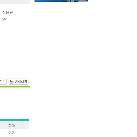
진윤규
5명
성별
여자