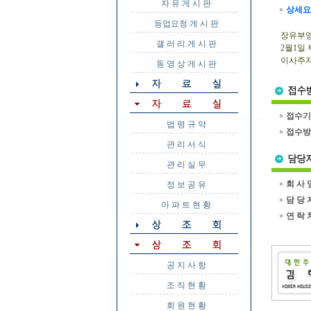
자 유 게 시 판
상세요
등업요청 게 시 판
장유부영
갤 러 리 게 시 판
2월1일
이사주지
동 영 상 게 시 판
접수기
법 령 규 약
접수방
관 리 서 식
관 리 실 무
회 사 
정 보 공 유
담 당 
아 파 트 현 황
연 락 
공 지 사 항
조 직 현 황
회 원 현 황