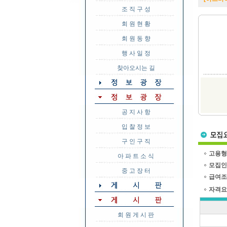
조 직 구 성
회 원 현 황
회 원 동 향
행 사 일 정
찾아오시는 길
공 지 사 항
입 찰 정 보
구 인 구 직
고용형
아 파 트 소 식
모집인
중 고 장 터
급여조
자격요
회 원 게 시 판