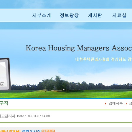
구직
김해지부
최고관리자
Date :
09-01-07 14:00
이트-1명채용]
경리 임시직