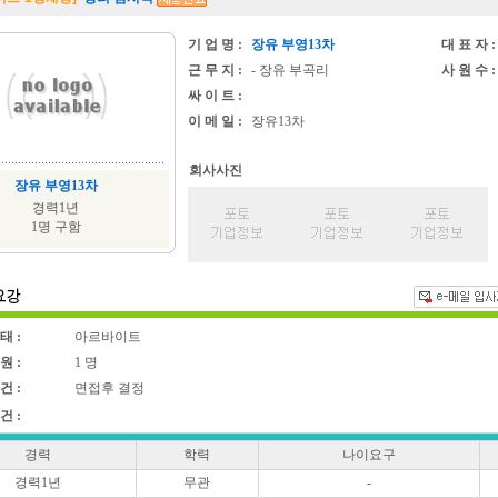
기 업 명 :
장유 부영13차
대 표 자 :
근 무 지 :
- 장유 부곡리
사 원 수 :
싸 이 트 :
이 메 일 :
장유13차
회사사진
장유 부영13차
경력1년
1명 구함
태 :
아르바이트
원 :
1 명
건 :
면접후 결정
건 :
경력
학력
나이요구
경력1년
무관
-