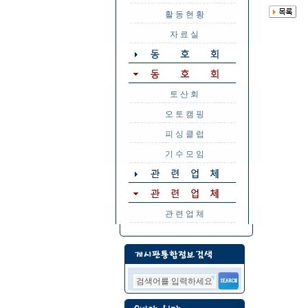
활 동 현 황
자 료 실
토 산 회
오 토 캠 핑
피 싱 클 럽
기 수 모 임
관 련 업 체