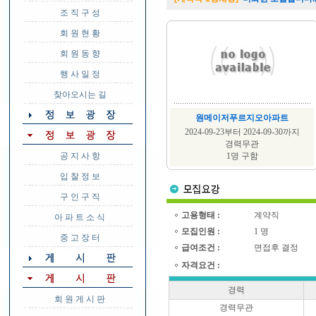
조 직 구 성
회 원 현 황
회 원 동 향
행 사 일 정
찾아오시는 길
원메이저푸르지오아파트
2024-09-23부터 2024-09-30까지
경력무관
공 지 사 항
1명 구함
입 찰 정 보
구 인 구 직
고용형태 :
계약직
아 파 트 소 식
모집인원 :
1 명
중 고 장 터
급여조건 :
면접후 결정
자격요건 :
경력
회 원 게 시 판
경력무관