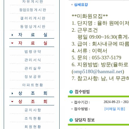
자 유 게 시 판
상세요강
등업요청 게 시 판
**미화원모집**
갤 러 리 게 시 판
1. 단지명 : 율하 원메
동 영 상 게 시 판
2. 근무조건
평일 09:00~16:30(휴게
3. 급여 : 회사내규에 따
4. 서류 : 이력서
법 령 규 약
5. 문의 : 055-337-5179
관 리 서 식
6. 지원방법: 방문(율하로 47
관 리 실 무
(
omp5180@hanmail.net
)
정 보 공 유
7. 참고사항: 남, 녀 무
아 파 트 현 황
2024-09-23 ~ 202
접수기간 :
접수방법 :
[이메일 지원]
공 지 사 항
조 직 현 황
회 원 현 황