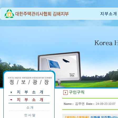
구인구직
김주연
Name :
Date :
24-09-23 10:07
소 개
인 사 말
[계약직-1명채용]
미화원 모집합니다