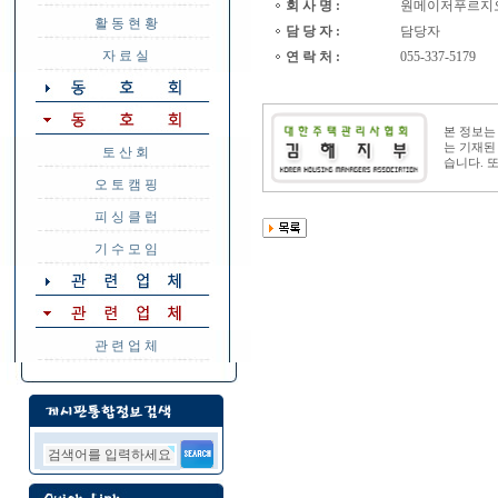
회 사 명 :
원메이저푸르지
활 동 현 황
담 당 자 :
담당자
자 료 실
연 락 처 :
055-337-5179
본 정보
는 기재된
토 산 회
습니다. 
오 토 캠 핑
피 싱 클 럽
기 수 모 임
관 련 업 체