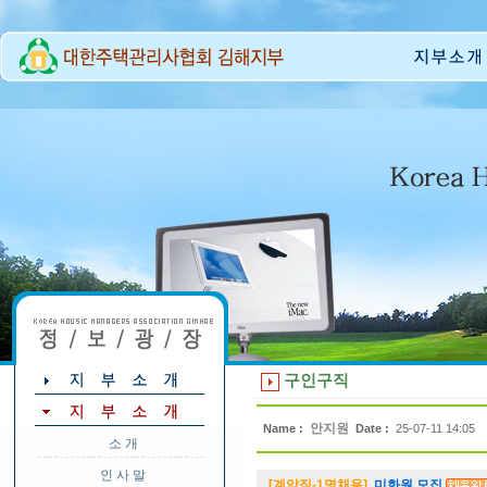
구인구직
안지원
Name :
Date :
25-07-11 14:05
소 개
인 사 말
[계약직-1명채용]
미화원 모집