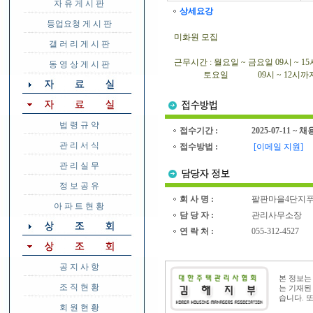
자 유 게 시 판
상세요강
등업요청 게 시 판
미화원 모집
갤 러 리 게 시 판
근무시간 : 월요일 ~ 금요일 09시 ~ 1
동 영 상 게 시 판
토요일 09시 ~ 12시까
법 령 규 약
접수기간 :
2025-07-11 ~ 
관 리 서 식
접수방법 :
[이메일 지원]
관 리 실 무
정 보 공 유
회 사 명 :
팔판마을4단지
아 파 트 현 황
담 당 자 :
관리사무소장
연 락 처 :
055-312-4527
공 지 사 항
본 정보
조 직 현 황
는 기재된
습니다. 
회 원 현 황