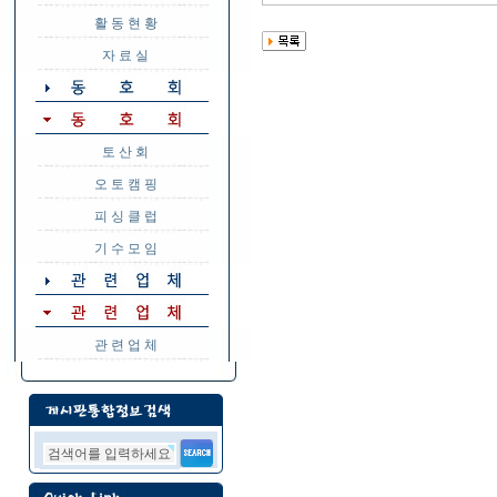
활 동 현 황
자 료 실
토 산 회
오 토 캠 핑
피 싱 클 럽
기 수 모 임
관 련 업 체