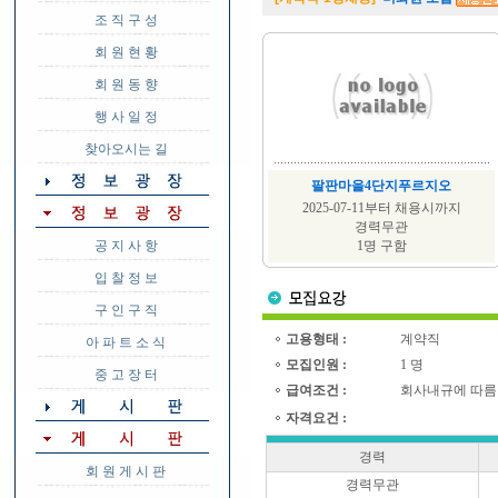
조 직 구 성
회 원 현 황
회 원 동 향
행 사 일 정
찾아오시는 길
팔판마을4단지푸르지오
2025-07-11부터 채용시까지
경력무관
공 지 사 항
1명 구함
입 찰 정 보
구 인 구 직
고용형태 :
계약직
아 파 트 소 식
모집인원 :
1 명
중 고 장 터
급여조건 :
회사내규에 따름
자격요건 :
경력
회 원 게 시 판
경력무관