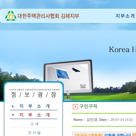
구인구직
김민경
Name :
Date :
25-07-14 15:02
소 개
인 사 말
[정규직-1명채용]
미화원 구합니다.