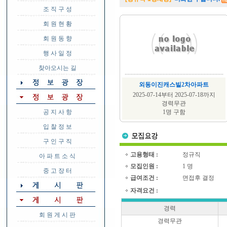
조 직 구 성
회 원 현 황
회 원 동 향
행 사 일 정
찾아오시는 길
외동이진캐스빌2차아파트
2025-07-14부터 2025-07-18까지
경력무관
공 지 사 항
1명 구함
입 찰 정 보
구 인 구 직
고용형태 :
정규직
아 파 트 소 식
모집인원 :
1 명
중 고 장 터
급여조건 :
면접후 결정
자격요건 :
경력
회 원 게 시 판
경력무관