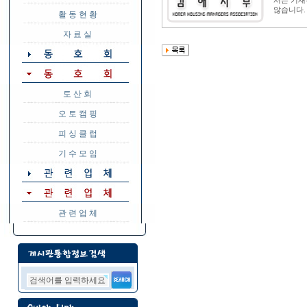
서는 기재
않습니다.
활 동 현 황
자 료 실
토 산 회
오 토 캠 핑
피 싱 클 럽
기 수 모 임
관 련 업 체