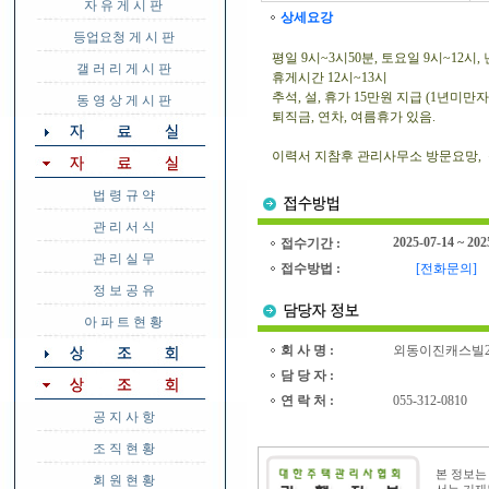
자 유 게 시 판
상세요강
등업요청 게 시 판
평일 9시~3시50분, 토요일 9시~12시
갤 러 리 게 시 판
휴게시간 12시~13시
추석, 설, 휴가 15만원 지급 (1년미만자
동 영 상 게 시 판
퇴직금, 연차, 여름휴가 있음.
이력서 지참후 관리사무소 방문요망, 문의전
법 령 규 약
관 리 서 식
2025-07-14 ~ 202
접수기간 :
관 리 실 무
접수방법 :
[전화문의]
정 보 공 유
아 파 트 현 황
회 사 명 :
외동이진캐스빌
담 당 자 :
연 락 처 :
055-312-0810
공 지 사 항
조 직 현 황
본 정보
회 원 현 황