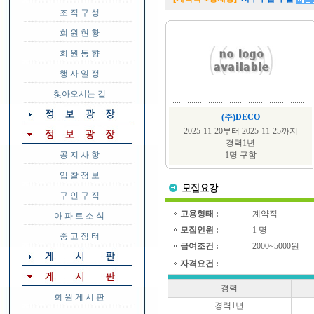
조 직 구 성
회 원 현 황
회 원 동 향
행 사 일 정
찾아오시는 길
(주)DECO
2025-11-20부터 2025-11-25까지
경력1년
공 지 사 항
1명 구함
입 찰 정 보
구 인 구 직
고용형태 :
계약직
아 파 트 소 식
모집인원 :
1 명
중 고 장 터
급여조건 :
2000~5000원
자격요건 :
경력
회 원 게 시 판
경력1년