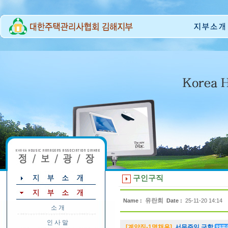
구인구직
유란희
Name :
Date :
25-11-20 14:14
소 개
인 사 말
[계약직-1명채용]
서무주임 구함