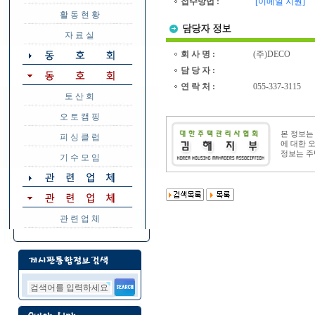
접수방법 :
[이메일 지원]
활 동 현 황
자 료 실
회 사 명 :
(주)DECO
담 당 자 :
연 락 처 :
055-337-3115
토 산 회
오 토 캠 핑
본 정보
피 싱 클 럽
에 대한 
정보는 주
기 수 모 임
관 련 업 체