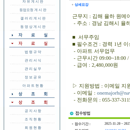
자 유 게 시 판
상세요강
등업요청 게 시 판
근무지 : 김해 율하 원
갤 러 리 게 시 판
- 주소 : 경남 김해시 율하5
동 영 상 게 시 판
■ 서무주임
■ 필수조건 : 경력 1년 
- 아파트 서무업무
법 령 규 약
- 근무시간 09:00~18:00 /
관 리 서 식
- 급여 : 2,480,000원
관 리 실 무
정 보 공 유
▷ 지원방법 : 이메일 지원
아 파 트 현 황
- 이메일 :
onemajorh@na
- 전화문의 : 055-337-311
공 지 사 항
조 직 현 황
2025-11-20 ~ 202
접수기간 :
회 원 현 황