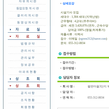
자 유 게 시 판
상세요강
등업요청 게 시 판
시설기사 모집
갤 러 리 게 시 판
세대수 : 1,304 세대 (지역난방)
근무형태 : 4교대 (주주야비)
동 영 상 게 시 판
급여 : 세전 3,420,070 (연차 , 근속수
상여금 100% (명절,하계휴가)
제출서류 : 이력서
접수 : 이메일 (
egreen312@naver.com
)
문의 : 055-312-0034
법 령 규 약
관 리 서 식
관 리 실 무
접수기간 :
정 보 공 유
접수방법 :
아 파 트 현 황
회 사 명 :
팔판마을3단지 
담 당 자 :
공 지 사 항
연 락 처 :
055-312-0034
조 직 현 황
회 원 현 황