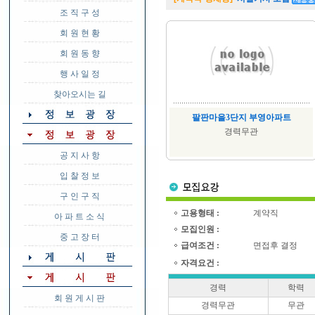
조 직 구 성
회 원 현 황
회 원 동 향
행 사 일 정
찾아오시는 길
팔판마을3단지 부영아파트
경력무관
공 지 사 항
입 찰 정 보
구 인 구 직
고용형태 :
계약직
아 파 트 소 식
모집인원 :
중 고 장 터
급여조건 :
면접후 결정
자격요건 :
경력
학력
회 원 게 시 판
경력무관
무관