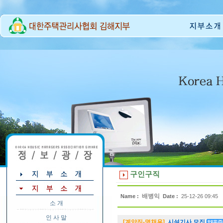
구인구직
배병익
Name :
Date :
25-12-26 09:45
소 개
인 사 말
[계약직-명채용]
시설기사 모집