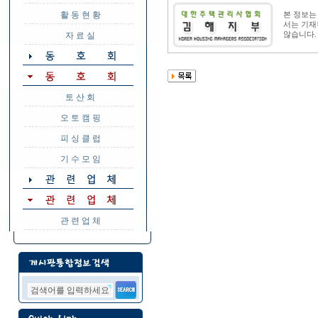
활 동 현 황
본 정보
서는 기재
자 료 실
않습니다.
토 산 회
오 토 캠 핑
피 싱 클 럽
기 수 모 임
관 련 업 체