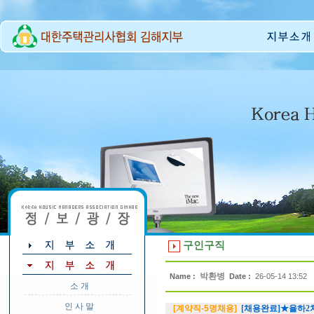
구인구직
박환병
Name :
Date :
26-05-14 13:52
소 개
인 사 말
[계약직-5명채용]
[채용완료]★율하2