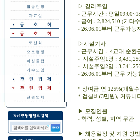
▷ 경리주임
활 동 현 황
- 근무시간 : 평일09:00~
자 료 실
- 급여 : 2,824,510 (기
- 26.06.01부터 근무가능
토 산 회
▷시설기사
- 근무시간 : 4교대 순환
오 토 캠 핑
- 시설주임1명 : 3,431
피 싱 클 럽
- 시설주임2명 : 3,341
기 수 모 임
- 26.06.01부터 근무 가
* 상여금 연 125%(개월
* 검침비(3만원), 커뮤니
관 련 업 체
▶ 모집인원
- 학력, 성별, 지역 무관
▶ 채용일정 및 지원 방