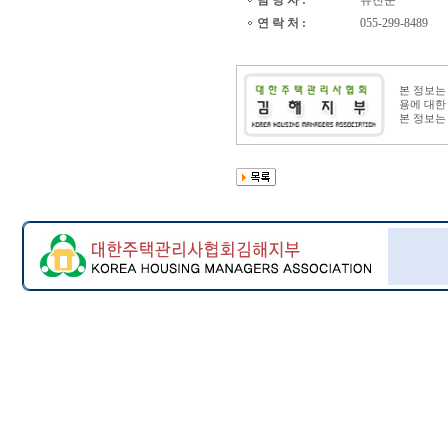
담 당 자 :
유진순
연 락 처 :
055-299-8489
본 정보
용에 대한
본 정보는