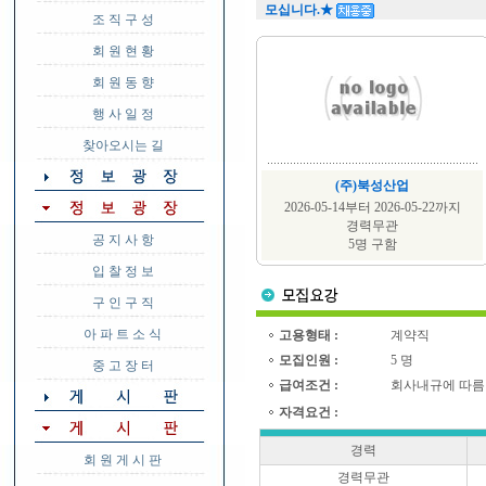
모십니다.★
조 직 구 성
회 원 현 황
회 원 동 향
행 사 일 정
찾아오시는 길
(주)북성산업
2026-05-14부터 2026-05-22까지
경력무관
공 지 사 항
5명 구함
입 찰 정 보
구 인 구 직
아 파 트 소 식
고용형태 :
계약직
모집인원 :
5 명
중 고 장 터
급여조건 :
회사내규에 따름
자격요건 :
경력
회 원 게 시 판
경력무관