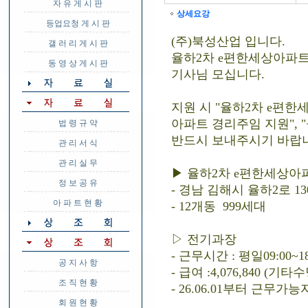
자 유 게 시 판
상세요강
등업요청 게 시 판
(주)북성산업 입니다.
갤 러 리 게 시 판
율하2차 e편한세상아파트
동 영 상 게 시 판
기사님 모십니다.
지원 시 "율하2차 e편한
아파트 경리주임 지원",
법 령 규 약
반드시 보내주시기 바랍
관 리 서 식
관 리 실 무
▶ 율하2차 e편한세상아
정 보 공 유
- 경남 김해시 율하2로 13
아 파 트 현 황
- 12개동 999세대
▷ 전기과장
- 근무시간 : 평일09:00~
공 지 사 항
- 급여 :4,076,840
조 직 현 황
- 26.06.01부터 근무가능
회 원 현 황