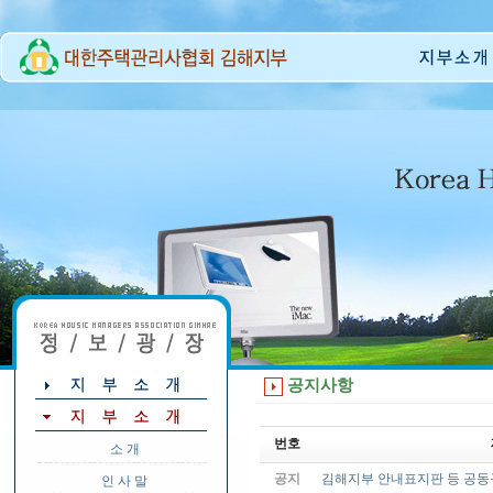
공지사항
번호
소 개
공지
김해지부 안내표지판 등 공동
인 사 말