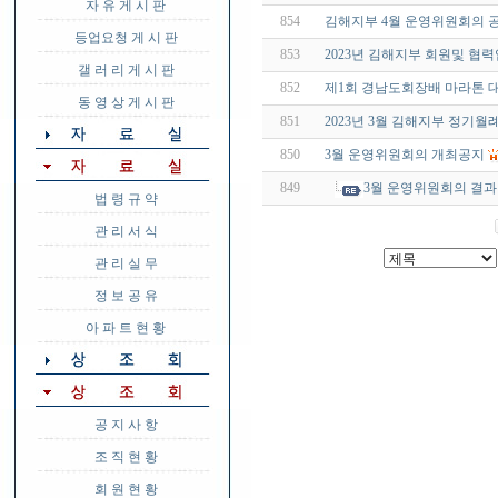
자 유 게 시 판
854
김해지부 4월 운영위원회의 
등업요청 게 시 판
853
2023년 김해지부 회원및 협
갤 러 리 게 시 판
852
제1회 경남도회장배 마라톤 
동 영 상 게 시 판
851
2023년 3월 김해지부 정기월
850
3월 운영위원회의 개최공지
849
3월 운영위원회의 결
법 령 규 약
관 리 서 식
관 리 실 무
정 보 공 유
아 파 트 현 황
공 지 사 항
조 직 현 황
회 원 현 황