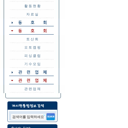
활 동 현 황
자 료 실
토 산 회
오 토 캠 핑
피 싱 클 럽
기 수 모 임
관 련 업 체