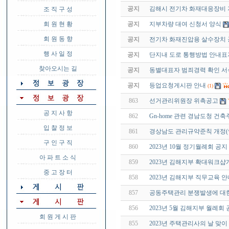
공지
김해시 전기차 화재대응장비
조 직 구 성
회 원 현 황
공지
지부차량 대여 신청서 양식
회 원 동 향
공지
전기차 화재진압용 살수장치
행 사 일 정
공지
단지내 도로 통행방법 안내표
찾아오시는 길
공지
동별대표자 범죄경력 확인 서
공지
등업요청게시판 안내
(1)
863
선거관리위원장 위촉공고
공 지 사 항
862
Gn-home 관련 경남도청 건
입 찰 정 보
861
경상남도 관리규약준칙 개정(안) -
구 인 구 직
860
2023년 10월 정기월례회 공지
아 파 트 소 식
859
2023년 김해지부 확대워크샵
중 고 장 터
858
2023년 김해지부 직무교육 안
857
공동주택관리 분쟁발생에 대한
856
2023년 5월 김해지부 월례회
회 원 게 시 판
855
2023년 주택관리사의 날 맞