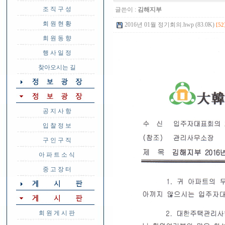
조 직 구 성
글쓴이 :
김해지부
회 원 현 황
2016년 01월 정기회의.hwp (83.0K)
[52
회 원 동 향
행 사 일 정
찾아오시는 길
공 지 사 항
입 찰 정 보
구 인 구 직
아 파 트 소 식
중 고 장 터
회 원 게 시 판