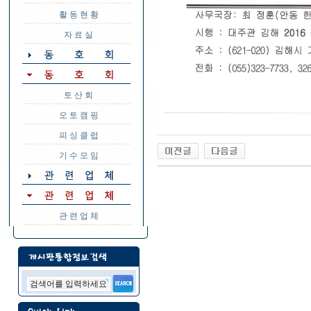
활 동 현 황
자 료 실
토 산 회
오 토 캠 핑
피 싱 클 럽
기 수 모 임
관 련 업 체