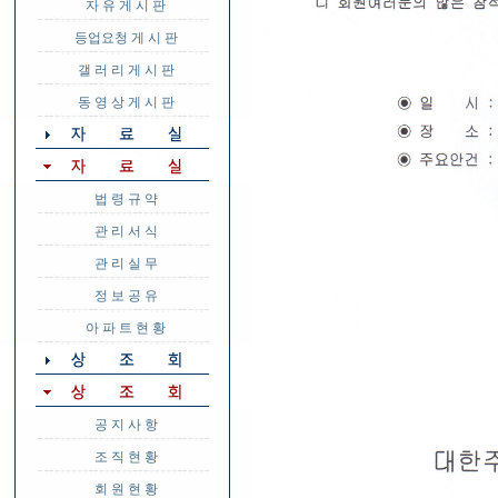
자 유 게 시 판
등업요청 게 시 판
갤 러 리 게 시 판
동 영 상 게 시 판
법 령 규 약
관 리 서 식
관 리 실 무
정 보 공 유
아 파 트 현 황
공 지 사 항
조 직 현 황
회 원 현 황