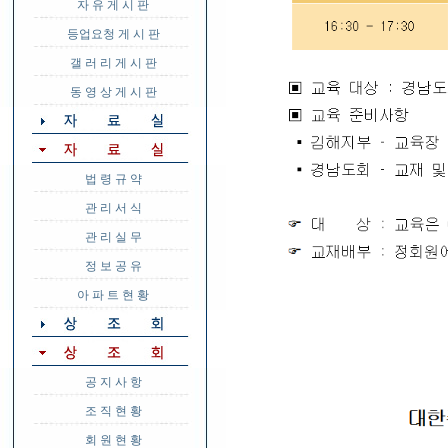
자 유 게 시 판
등업요청 게 시 판
갤 러 리 게 시 판
동 영 상 게 시 판
법 령 규 약
관 리 서 식
관 리 실 무
정 보 공 유
아 파 트 현 황
공 지 사 항
조 직 현 황
회 원 현 황