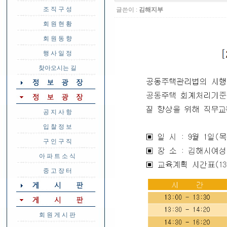
조 직 구 성
글쓴이 :
김해지부
회 원 현 황
회 원 동 향
행 사 일 정
찾아오시는 길
공 지 사 항
입 찰 정 보
구 인 구 직
아 파 트 소 식
중 고 장 터
회 원 게 시 판