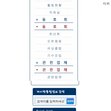
활 동 현 황
자 료 실
토 산 회
오 토 캠 핑
피 싱 클 럽
기 수 모 임
관 련 업 체