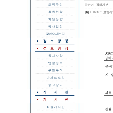
조 직 구 성
글쓴이 :
김해지부
회 원 현 황
1. 160802_고
회 원 동 향
행 사 일 정
찾아오시는 길
공 지 사 항
입 찰 정 보
구 인 구 직
아 파 트 소 식
중 고 장 터
회 원 게 시 판