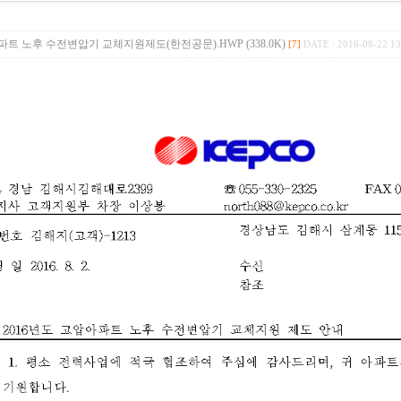
압아파트 노후 수전변압기 교체지원제도(한전공문).HWP (338.0K)
[7]
DATE : 2016-08-22 13