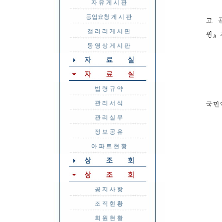
자 유 게 시 판
등업요청 게 시 판
갤 러 리 게 시 판
동 영 상 게 시 판
법 령 규 약
관 리 서 식
관 리 실 무
정 보 공 유
아 파 트 현 황
공 지 사 항
조 직 현 황
회 원 현 황