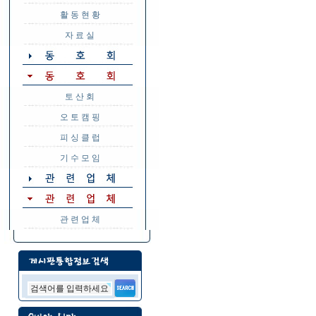
활 동 현 황
자 료 실
토 산 회
오 토 캠 핑
피 싱 클 럽
기 수 모 임
관 련 업 체