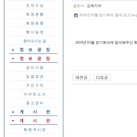
조 직 구 성
글쓴이 :
김해지부
회 원 현 황
2019년 03월 정기회의 결과 공고.hwp (
회 원 동 향
행 사 일 정
찾아오시는 길
2019년 03월 정기회의에 참석해주신
공 지 사 항
입 찰 정 보
구 인 구 직
아 파 트 소 식
중 고 장 터
회 원 게 시 판