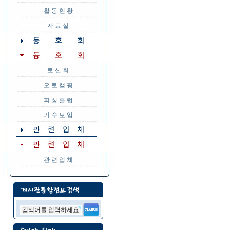
활 동 현 황
자 료 실
토 산 회
오 토 캠 핑
피 싱 클 럽
기 수 모 임
관 련 업 체