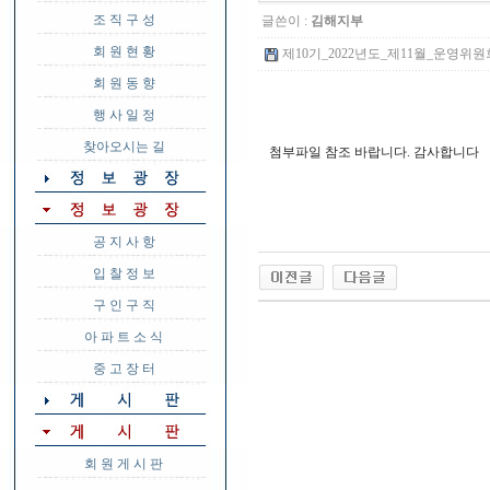
조 직 구 성
글쓴이 :
김해지부
회 원 현 황
제10기_2022년도_제11월_운영위원회의
회 원 동 향
행 사 일 정
찾아오시는 길
첨부파일 참조 바랍니다. 감사합니다
공 지 사 항
입 찰 정 보
구 인 구 직
아 파 트 소 식
중 고 장 터
회 원 게 시 판