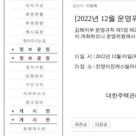
조 직 구 성
글쓴이 :
이정욱
회 원 현 황
[2022년 12월 운
회 원 동 향
김해지부 운영규칙 제5장 제2
행 사 일 정
이 개최하오니
운영위원
께
찾아오시는 길
1) 일 시 : 2022년 12월 01일
2) 장 소 : 진영이진캐스빌
공 지 사 항
입 찰 정 보
구 인 구 직
아 파 트 소 식
대한주택관
중 고 장 터
회 원 게 시 판