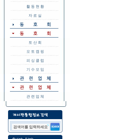
활 동 현 황
자 료 실
토 산 회
오 토 캠 핑
피 싱 클 럽
기 수 모 임
관 련 업 체