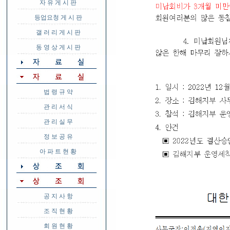
자 유 게 시 판
등업요청 게 시 판
갤 러 리 게 시 판
동 영 상 게 시 판
법 령 규 약
관 리 서 식
관 리 실 무
정 보 공 유
아 파 트 현 황
공 지 사 항
조 직 현 황
회 원 현 황