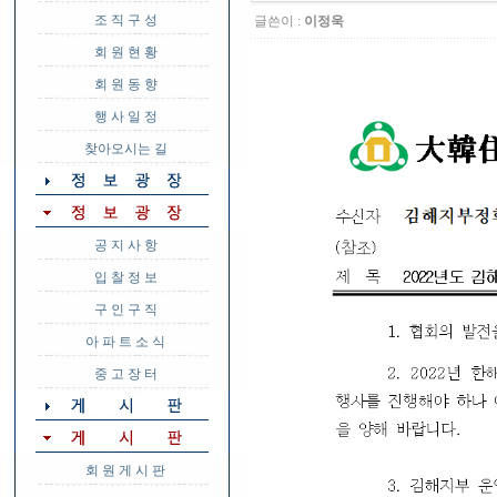
조 직 구 성
글쓴이 :
이정욱
회 원 현 황
회 원 동 향
행 사 일 정
찾아오시는 길
공 지 사 항
입 찰 정 보
구 인 구 직
아 파 트 소 식
중 고 장 터
회 원 게 시 판