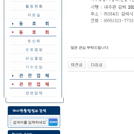
활 동 현 황
자 료 실
토 산 회
많은 관심 부탁드립니다.
오 토 캠 핑
피 싱 클 럽
기 수 모 임
관 련 업 체