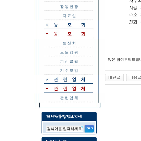
활 동 현 황
자 료 실
토 산 회
오 토 캠 핑
많은 참여부탁드립니
피 싱 클 럽
기 수 모 임
관 련 업 체