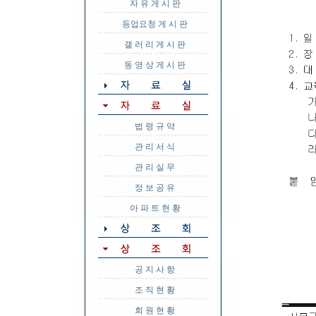
자 유 게 시 판
등업요청 게 시 판
갤 러 리 게 시 판
동 영 상 게 시 판
법 령 규 약
관 리 서 식
관 리 실 무
정 보 공 유
아 파 트 현 황
공 지 사 항
조 직 현 황
회 원 현 황