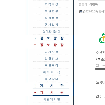
조 직 구 성
글쓴이 :
이정욱
회 원 현 황
(2023.06.29) 
회 원 동 향
행 사 일 정
찾아오시는 길
공 지 사 항
입 찰 정 보
구 인 구 직
아 파 트 소 식
중 고 장 터
회 원 게 시 판