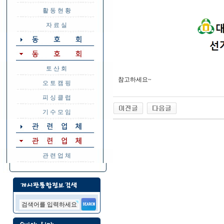
활 동 현 황
자 료 실
토 산 회
참고하세요~
오 토 캠 핑
피 싱 클 럽
기 수 모 임
관 련 업 체