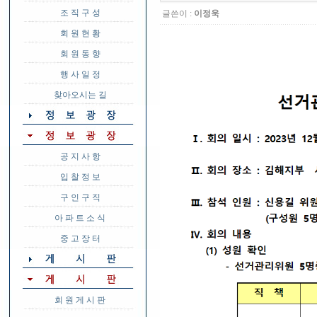
조 직 구 성
글쓴이 :
이정욱
회 원 현 황
회 원 동 향
행 사 일 정
찾아오시는 길
공 지 사 항
입 찰 정 보
구 인 구 직
아 파 트 소 식
중 고 장 터
회 원 게 시 판