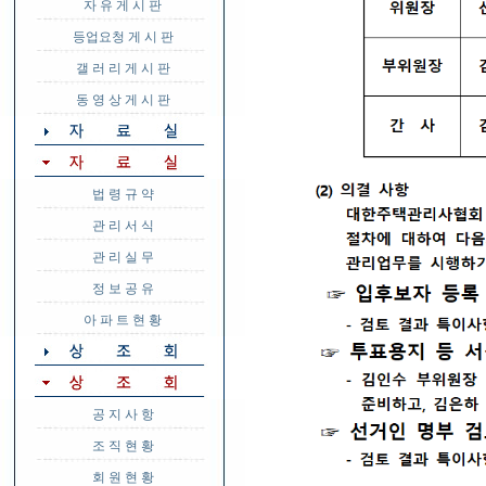
자 유 게 시 판
등업요청 게 시 판
갤 러 리 게 시 판
동 영 상 게 시 판
법 령 규 약
관 리 서 식
관 리 실 무
정 보 공 유
아 파 트 현 황
공 지 사 항
조 직 현 황
회 원 현 황