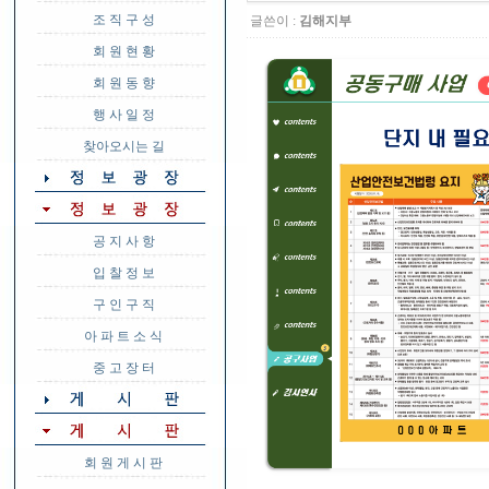
조 직 구 성
글쓴이 :
김해지부
회 원 현 황
회 원 동 향
행 사 일 정
찾아오시는 길
공 지 사 항
입 찰 정 보
구 인 구 직
아 파 트 소 식
중 고 장 터
회 원 게 시 판