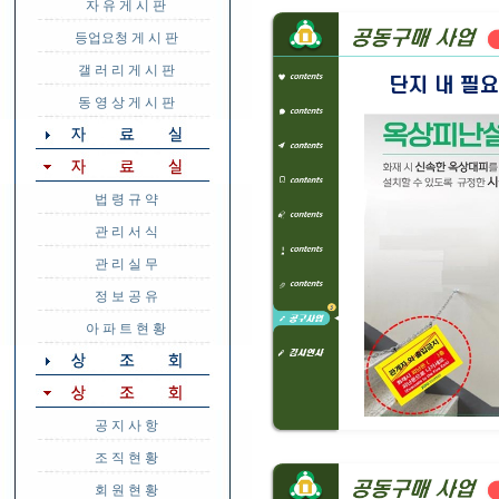
자 유 게 시 판
등업요청 게 시 판
갤 러 리 게 시 판
동 영 상 게 시 판
법 령 규 약
관 리 서 식
관 리 실 무
정 보 공 유
아 파 트 현 황
공 지 사 항
조 직 현 황
회 원 현 황