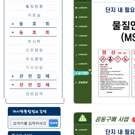
활 동 현 황
자 료 실
토 산 회
오 토 캠 핑
피 싱 클 럽
기 수 모 임
관 련 업 체