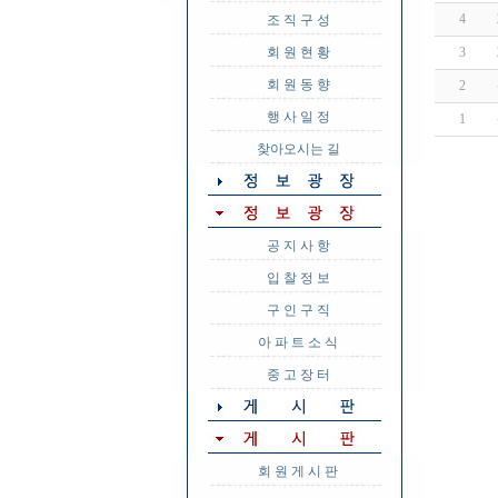
4
조 직 구 성
회 원 현 황
3
회 원 동 향
2
행 사 일 정
1
찾아오시는 길
공 지 사 항
입 찰 정 보
구 인 구 직
아 파 트 소 식
중 고 장 터
회 원 게 시 판