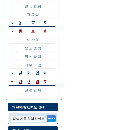
활 동 현 황
자 료 실
토 산 회
오 토 캠 핑
피 싱 클 럽
기 수 모 임
관 련 업 체