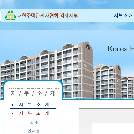
소 개
인 사 말