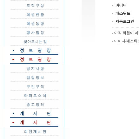
아이디
조 직 구 성
패스워드
회 원 현 황
자동로그인
회 원 동 향
행 사 일 정
아직 회원이 
아이디/패스워
찾아오시는 길
공 지 사 항
입 찰 정 보
구 인 구 직
아 파 트 소 식
중 고 장 터
회 원 게 시 판