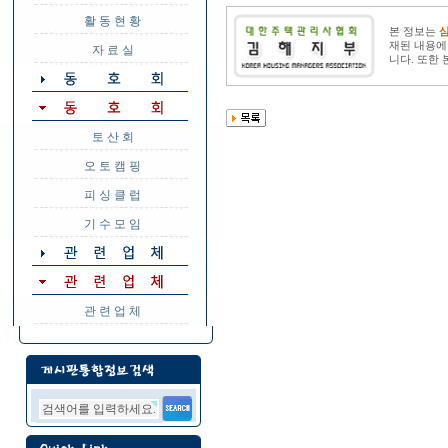
활 동 현 황
본 정보는
재된 내용에
자 료 실
니다. 또한
토 산 회
오 토 캠 핑
피 싱 클 럽
기 수 모 임
관 련 업 체