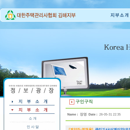
구인구직
장영
Name :
Date :
26-05-31 22:35
소 개
인 사 말
[계약직-명채용]
관리기사(삼계이안)모