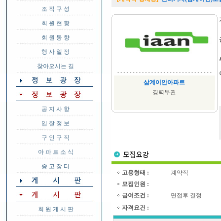
조 직 구 성
회 원 현 황
회 원 동 향
행 사 일 정
찾아오시는 길
삼계이안아파트
경력무관
공 지 사 항
입 찰 정 보
구 인 구 직
아 파 트 소 식
중 고 장 터
고용형태 :
계약직
모집인원 :
급여조건 :
면접후 결정
자격요건 :
회 원 게 시 판