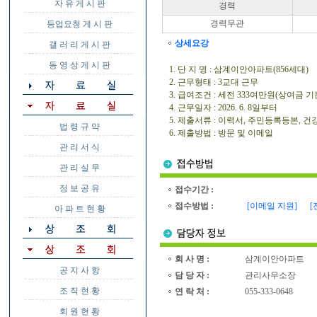
자 유 게 시 판
경력
경력무관
등업요청 게 시 판
상세요강
갤 러 리 게 시 판
동 영 상 게 시 판
1. 단 지 명 : 삼계이안아파트(856세대)
2. 근무형태 : 3교대 근무
3. 급여조건 : 세전 333여만원(상여금 기본
4. 근무일자 : 2026. 6. 8일부터
5. 제출서류 : 이력서, 주민등록등본,
법 령 규 약
6. 제출방법 : 방문 및 이메일
관 리 서 식
관 리 실 무
정 보 공 유
접수기간 :
접수방법 :
[이메일 지원]
[
아 파 트 현 황
회 사 명 :
삼계이안아파트
공 지 사 항
담 당 자 :
관리사무소장
조 직 현 황
연 락 처 :
055-333-0648
회 원 현 황