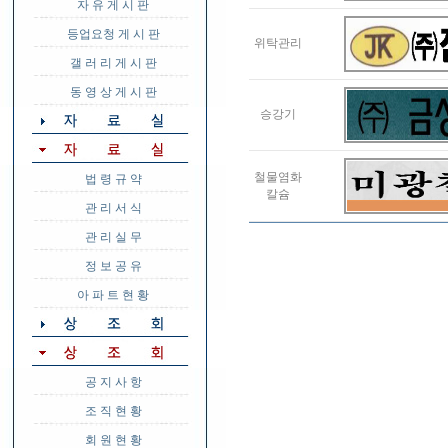
자 유 게 시 판
등업요청 게 시 판
위탁관리
갤 러 리 게 시 판
동 영 상 게 시 판
승강기
철물염화
법 령 규 약
칼슘
관 리 서 식
관 리 실 무
정 보 공 유
아 파 트 현 황
공 지 사 항
조 직 현 황
회 원 현 황