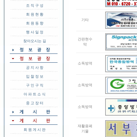
조 직 구 성
회 원 현 황
기타
회 원 동 향
행 사 일 정
간판현수
찾아오시는 길
막
소독방역
공 지 사 항
입 찰 정 보
소독방역
구 인 구 직
아 파 트 소 식
중 고 장 터
소독방역
재활용폐
회 원 게 시 판
기물