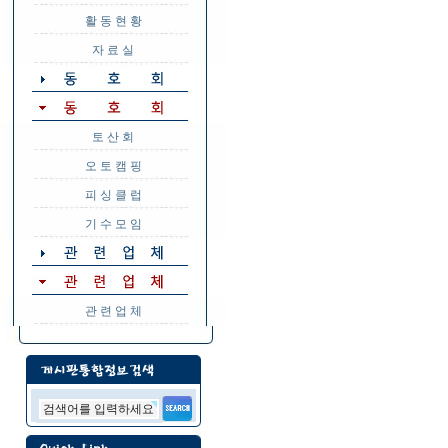
활 동 현 황
자 료 실
토 산 회
오 토 캠 핑
피 싱 클 럽
기 수 모 임
관 련 업 체