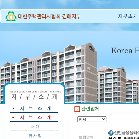
관련업체
소 개
인 사 말
보험업체