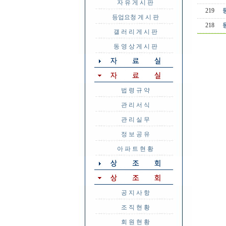
자 유 게 시 판
219
등업요청 게 시 판
218
갤 러 리 게 시 판
동 영 상 게 시 판
법 령 규 약
관 리 서 식
관 리 실 무
정 보 공 유
아 파 트 현 황
공 지 사 항
조 직 현 황
회 원 현 황