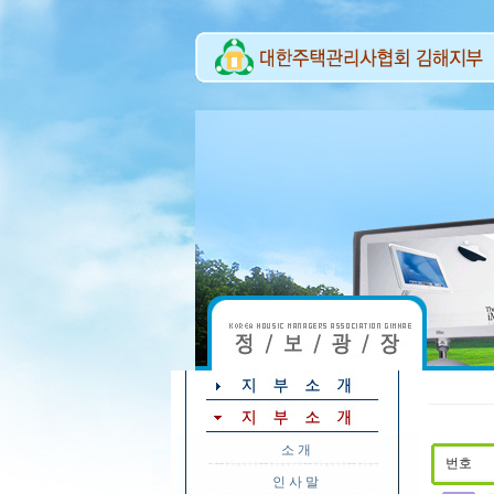
소 개
번호
인 사 말