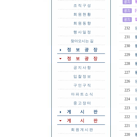
조 직 구 성
회 원 현 황
회 원 동 향
232
행 사 일 정
231
찾아오시는 길
230
229
228
공 지 사 항
227
입 찰 정 보
226
구 인 구 직
225
아 파 트 소 식
224
중 고 장 터
223
222
221
회 원 게 시 판
220