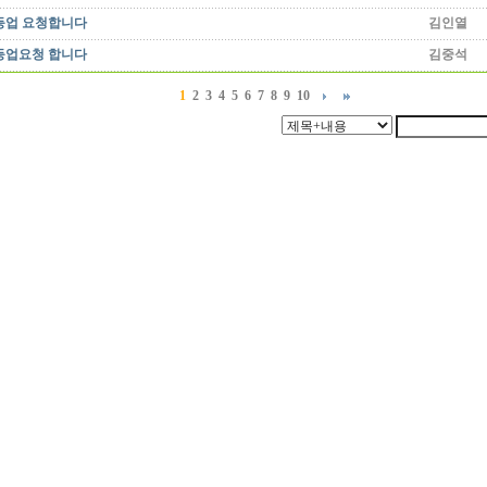
등업 요청합니다
김인열
등업요청 합니다
김중석
1
2
3
4
5
6
7
8
9
10