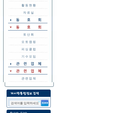
활 동 현 황
자 료 실
토 산 회
오 토 캠 핑
피 싱 클 럽
기 수 모 임
관 련 업 체