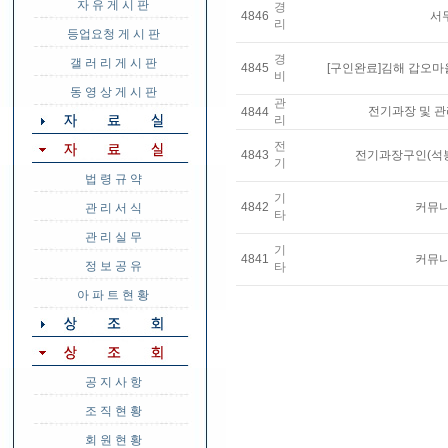
자 유 게 시 판
경
4846
서
리
등업요청 게 시 판
경
갤 러 리 게 시 판
4845
[구인완료]김해 갑오마
비
동 영 상 게 시 판
관
전기과장 및 관
4844
리
전
4843
전기과장구인(석
기
법 령 규 약
기
4842
커뮤니
관 리 서 식
타
관 리 실 무
기
4841
커뮤니
정 보 공 유
타
아 파 트 현 황
공 지 사 항
조 직 현 황
회 원 현 황