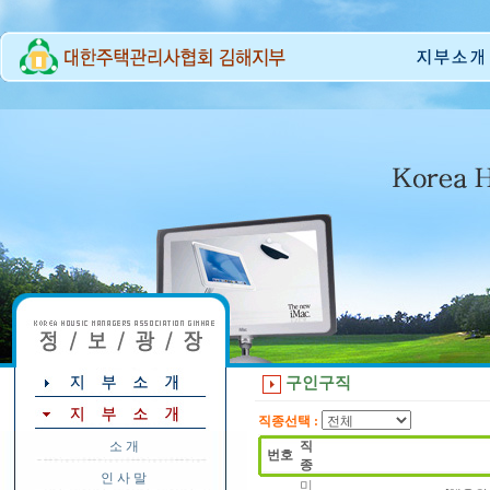
구인구직
직종선택 :
소 개
직
번호
종
인 사 말
미