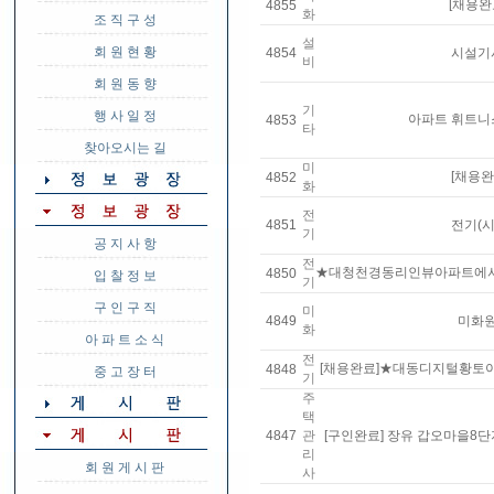
[채용완
4855
화
조 직 구 성
설
회 원 현 황
4854
시설기
비
회 원 동 향
기
행 사 일 정
아파트 휘트니
4853
타
찾아오시는 길
미
[채용
4852
화
전
4851
전기(시
기
공 지 사 항
전
★대청천경동리인뷰아파트에서
4850
입 찰 정 보
기
구 인 구 직
미
4849
미화원
화
아 파 트 소 식
전
[채용완료]★대동디지털황토
4848
중 고 장 터
기
주
택
4847
관
[구인완료] 장유 갑오마을8
리
회 원 게 시 판
사