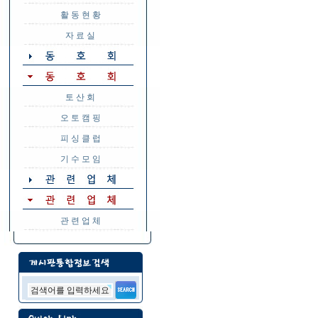
활 동 현 황
자 료 실
토 산 회
오 토 캠 핑
피 싱 클 럽
기 수 모 임
관 련 업 체