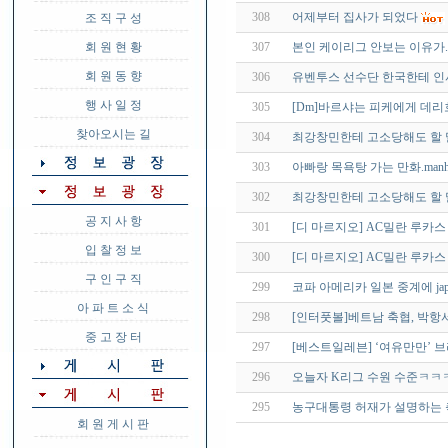
308
어제부터 집사가 되었다
조 직 구 성
회 원 현 황
307
본인 케이리그 안보는 이유가.
회 원 동 향
306
유벤투스 선수단 한국한테 인
행 사 일 정
305
[Dm]바르샤는 피케에게 데
찾아오시는 길
304
최강창민한테 고소당해도 할 
303
아빠랑 목욕탕 가는 만화.manh
302
최강창민한테 고소당해도 할 
공 지 사 항
301
[디 마르지오] AC밀란 루카
입 찰 정 보
300
[디 마르지오] AC밀란 루카
구 인 구 직
299
코파 아메리카 일본 중계에 ja
아 파 트 소 식
298
[인터풋볼]베트남 축협, 박항
중 고 장 터
297
[베스트일레븐] ‘여유만만’ 
296
오늘자 K리그 수원 수준ㅋㅋㅋ
295
농구대통령 허재가 설명하는 축
회 원 게 시 판