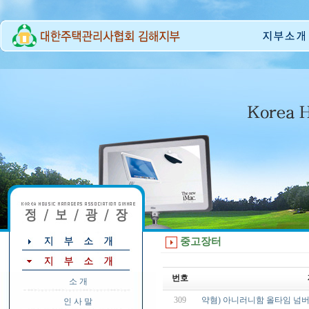
중고장터
번호
소 개
309
약혐) 아니러니함 올타임 넘버원
인 사 말