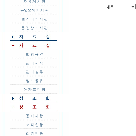
자 유 게 시 판
등업요청 게 시 판
갤 러 리 게 시 판
동 영 상 게 시 판
법 령 규 약
관 리 서 식
관 리 실 무
정 보 공 유
아 파 트 현 황
공 지 사 항
조 직 현 황
회 원 현 황