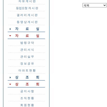
자 유 게 시 판
등업요청 게 시 판
갤 러 리 게 시 판
동 영 상 게 시 판
법 령 규 약
관 리 서 식
관 리 실 무
정 보 공 유
아 파 트 현 황
공 지 사 항
조 직 현 황
회 원 현 황