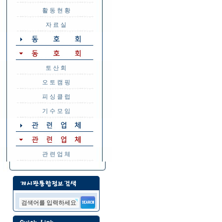
활 동 현 황
자 료 실
토 산 회
오 토 캠 핑
피 싱 클 럽
기 수 모 임
관 련 업 체