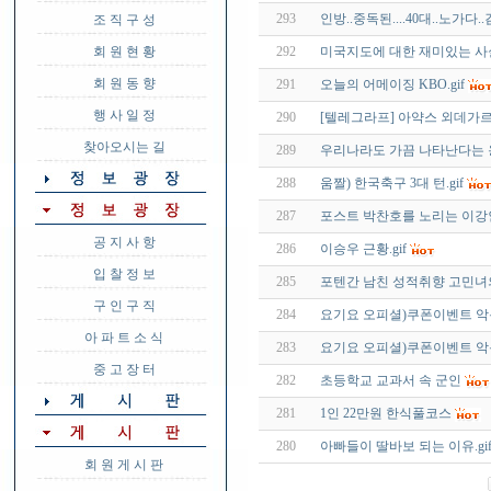
293
인방..중독된....40대..노가다..김
조 직 구 성
회 원 현 황
292
미국지도에 대한 재미있는 사
회 원 동 향
291
오늘의 어메이징 KBO.gif
행 사 일 정
290
[텔레그라프] 아약스 외데가
찾아오시는 길
289
우리나라도 가끔 나타난다는
288
움짤) 한국축구 3대 턴.gif
287
포스트 박찬호를 노리는 이강인
공 지 사 항
286
이승우 근황.gif
입 찰 정 보
285
포텐간 남친 성적취향 고민녀의 정
구 인 구 직
284
요기요 오피셜)쿠폰이벤트 악
아 파 트 소 식
283
요기요 오피셜)쿠폰이벤트 악
중 고 장 터
282
초등학교 교과서 속 군인
281
1인 22만원 한식풀코스
280
아빠들이 딸바보 되는 이유.gi
회 원 게 시 판