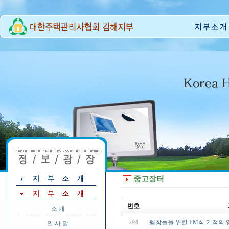
중고장터
번호
소 개
294
펨창들을 위한 FM식 기적의
인 사 말