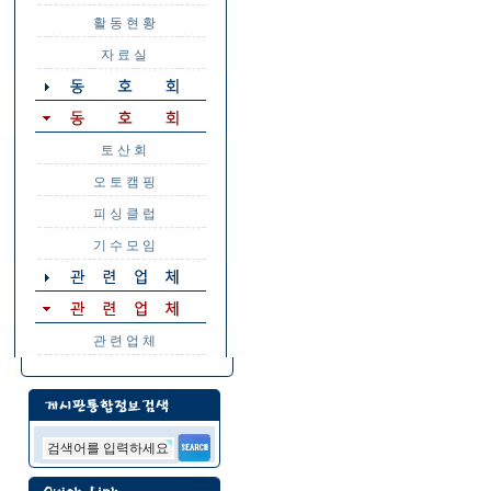
활 동 현 황
자 료 실
토 산 회
오 토 캠 핑
피 싱 클 럽
기 수 모 임
관 련 업 체