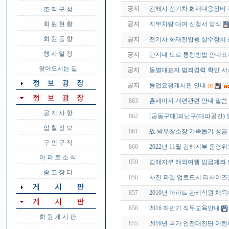
공지
김해시 전기차 화재대응장비
조 직 구 성
회 원 현 황
공지
지부차량 대여 신청서 양식
회 원 동 향
공지
전기차 화재진압용 살수장치
행 사 일 정
공지
단지내 도로 통행방법 안내표
찾아오시는 길
공지
동별대표자 범죄경력 확인 서
공지
등업요청게시판 안내
(1)
863
홈페이지 개편관련 안내 말씀
공 지 사 항
862
[공동구매]피난구(대피공간)
입 찰 정 보
861
故 박우창소장 가족돕기 성금
구 인 구 직
860
2022년 11월 김해지부 운영
아 파 트 소 식
859
김해지부 해외여행 입금계좌 
중 고 장 터
858
사진 파일 업로드시 리사이즈
857
2010년 아파트 관리직원 체
856
2016 하반기 직무교육안내
회 원 게 시 판
855
2016년 국가 안전대진단 