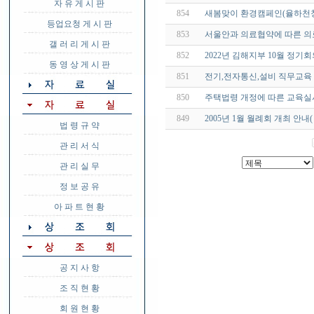
자 유 게 시 판
854
새봄맞이 환경캠페인(율하천
등업요청 게 시 판
853
서울안과 의료협약에 따른 의
갤 러 리 게 시 판
852
2022년 김해지부 10월 정기
동 영 상 게 시 판
851
전기,전자통신,설비 직무교육
850
주택법령 개정에 따른 교육실시
849
2005년 1월 월례회 개최 안내
법 령 규 약
관 리 서 식
관 리 실 무
정 보 공 유
아 파 트 현 황
공 지 사 항
조 직 현 황
회 원 현 황