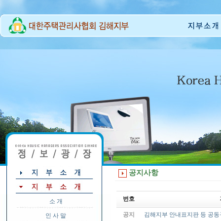
공지사항
번호
소 개
공지
김해지부 안내표지판 등 공동
인 사 말