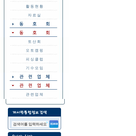
활 동 현 황
자 료 실
토 산 회
오 토 캠 핑
피 싱 클 럽
기 수 모 임
관 련 업 체