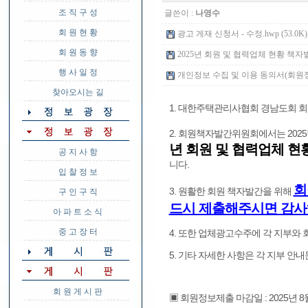
조 직 구 성
글쓴이 :
나영수
회 원 현 황
광고 게재 신청서 - 수정.hwp (53.0K)
회 원 동 향
2025년 회원 및 협력업체 현황 책자발간 
행 사 일 정
개인정보 수집 및 이용 동의서(회원정보현
찾아오시는 길
1. 대한주택관리사협회 경남도회 
2. 회원책자발간위원회에서는 2025
년 회원 및 협력업체 현황
공 지 사 항
니다.
입 찰 정 보
회
3. 원활한 회원 책자발간을 위해
구 인 구 직
드시 제출해주시면 감사
아 파 트 소 식
중 고 장 터
4. 또한 업체광고수주에 각 지부와
5. 기타 자세한 사항은 각 지부 안
회 원 게 시 판
▣ 회원정보제출 마감일 : 2025년 8