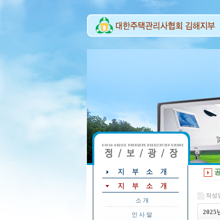
공
작성일 
소 개
202
인 사 말