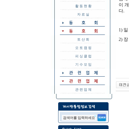
이 
활 동 현 황
다.
자 료 실
1) 일
2) 
토 산 회
오 토 캠 핑
피 싱 클 럽
기 수 모 임
관 련 업 체