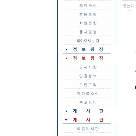
조 직 구 성
글쓴이 
회 원 현 황
회 원 동 향
행 사 일 정
찾아오시는 길
공 지 사 항
입 찰 정 보
구 인 구 직
아 파 트 소 식
중 고 장 터
회 원 게 시 판