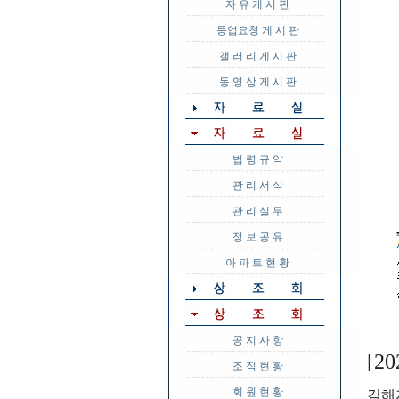
자 유 게 시 판
등업요청 게 시 판
갤 러 리 게 시 판
동 영 상 게 시 판
법 령 규 약
관 리 서 식
관 리 실 무
정 보 공 유
아 파 트 현 황
공 지 사 항
[2
조 직 현 황
회 원 현 황
김해