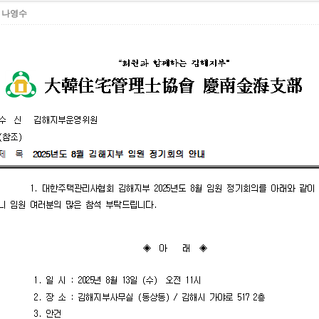
:
나영수