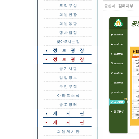
조 직 구 성
글쓴이 :
김해지부
회 원 현 황
회 원 동 향
행 사 일 정
찾아오시는 길
공 지 사 항
입 찰 정 보
구 인 구 직
아 파 트 소 식
중 고 장 터
회 원 게 시 판