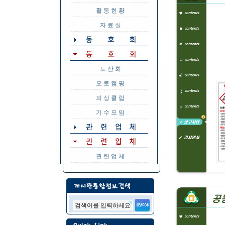
활 동 현 황
자 료 실
토 산 회
오 토 캠 핑
피 싱 클 럽
기 수 모 임
관 련 업 체