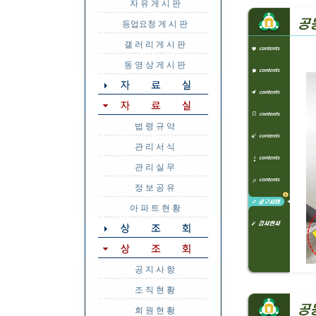
자 유 게 시 판
등업요청 게 시 판
갤 러 리 게 시 판
동 영 상 게 시 판
법 령 규 약
관 리 서 식
관 리 실 무
정 보 공 유
아 파 트 현 황
공 지 사 항
조 직 현 황
회 원 현 황