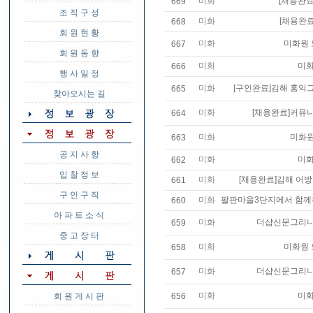
미화
[채용완료
669
조 직 구 성
미화
[채용완
668
회 원 현 황
미화
미화원 
667
회 원 동 향
미화
미화
666
행 사 일 정
미화
[구인완료]김해 홍익
665
찾아오시는 길
미화
[채용완료]커뮤
664
미화
미화원
663
공 지 사 항
미화
미화
662
입 찰 정 보
미화
[채용완료]김해 어
661
구 인 구 직
미화
팔판마을3단지에서 함께
660
아 파 트 소 식
미화
더샵신문그리니
659
중 고 장 터
미화
미화원 
658
미화
더샵신문그리니
657
미화
미화
회 원 게 시 판
656