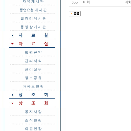
자 유 게 시 판
미화
미화
655
등업요청 게 시 판
갤 러 리 게 시 판
동 영 상 게 시 판
법 령 규 약
관 리 서 식
관 리 실 무
정 보 공 유
아 파 트 현 황
공 지 사 항
조 직 현 황
회 원 현 황