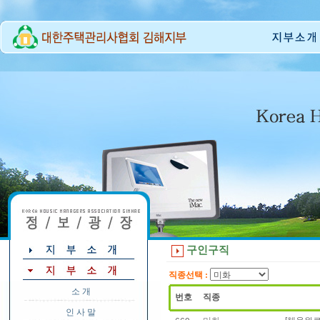
구인구직
직종선택 :
소 개
번호
직종
인 사 말