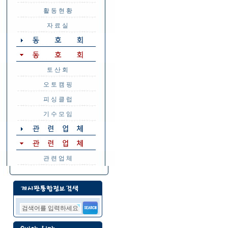
활 동 현 황
자 료 실
토 산 회
오 토 캠 핑
피 싱 클 럽
기 수 모 임
관 련 업 체