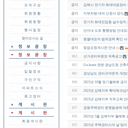
공지
김해시 전기차 화재대응장비
조 직 구 성
회 원 현 황
공지
지부차량 대여 신청서 양식
회 원 동 향
공지
전기차 화재진압용 살수장치
행 사 일 정
공지
단지내 도로 통행방법 안내표
찾아오시는 길
공지
동별대표자 범죄경력 확인 서
공지
등업요청게시판 안내
(1)
863
선거관리위원장 위촉공고
공 지 사 항
862
Gn-home 관련 경남도청 건
입 찰 정 보
861
경상남도 관리규약준칙 개정(안) -
구 인 구 직
860
2023년 10월 정기월례회 공지
아 파 트 소 식
859
2023년 김해지부 확대워크샵
중 고 장 터
858
2023년 김해지부 직무교육 안
857
공동주택관리 분쟁발생에 대한
856
2023년 5월 김해지부 월례회
회 원 게 시 판
855
2023년 주택관리사의 날 맞