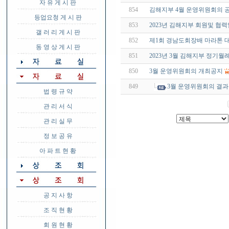
자 유 게 시 판
854
김해지부 4월 운영위원회의 
등업요청 게 시 판
853
2023년 김해지부 회원및 협
갤 러 리 게 시 판
852
제1회 경남도회장배 마라톤 
동 영 상 게 시 판
851
2023년 3월 김해지부 정기월
850
3월 운영위원회의 개최공지
849
3월 운영위원회의 결
법 령 규 약
관 리 서 식
관 리 실 무
정 보 공 유
아 파 트 현 황
공 지 사 항
조 직 현 황
회 원 현 황