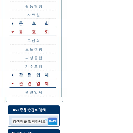
활 동 현 황
자 료 실
토 산 회
오 토 캠 핑
피 싱 클 럽
기 수 모 임
관 련 업 체