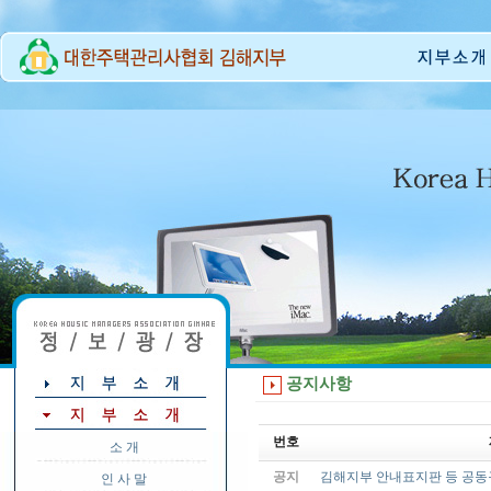
공지사항
번호
소 개
공지
김해지부 안내표지판 등 공동
인 사 말