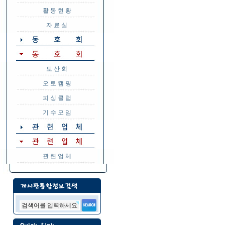
활 동 현 황
자 료 실
토 산 회
오 토 캠 핑
피 싱 클 럽
기 수 모 임
관 련 업 체