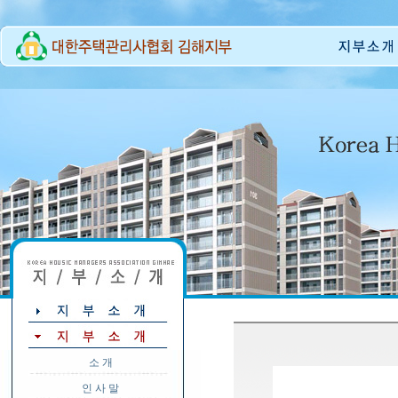
소 개
인 사 말