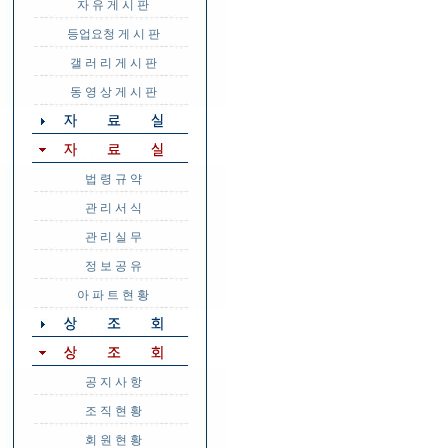
자 유 게 시 판
등업요청 게 시 판
갤 러 리 게 시 판
동 영 상 게 시 판
법 령 규 약
관 리 서 식
관 리 실 무
정 보 공 유
아 파 트 현 황
공 지 사 항
조 직 현 황
회 원 현 황