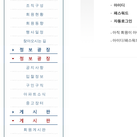
아이디
조 직 구 성
패스워드
회 원 현 황
자동로그인
회 원 동 향
행 사 일 정
아직 회원이 
아이디/패스워
찾아오시는 길
공 지 사 항
입 찰 정 보
구 인 구 직
아 파 트 소 식
중 고 장 터
회 원 게 시 판